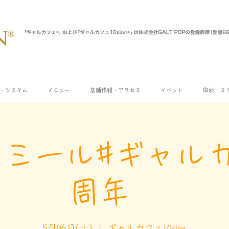
・システム
メニュー
店舗情報・アクセス
イベント
取材・コ
カモミール#ギャルカ
周年
5月06日(土)
  |  
ギャルカフェ10sion