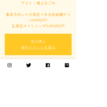
ゲスト：鳴上なごね
事前予約した方限定でお会計総額から
1,000円OFF
＆限定オリシャンが5,000円OFF
受付停止
他のイベントを見る
日時・場所
2025年4月19日 18:00 – 22:00 JST
ギャルカフェ10sion, 日本、〒150-0042
東京都渋谷区宇田川町１３−９ KN渋
谷２ビル７F