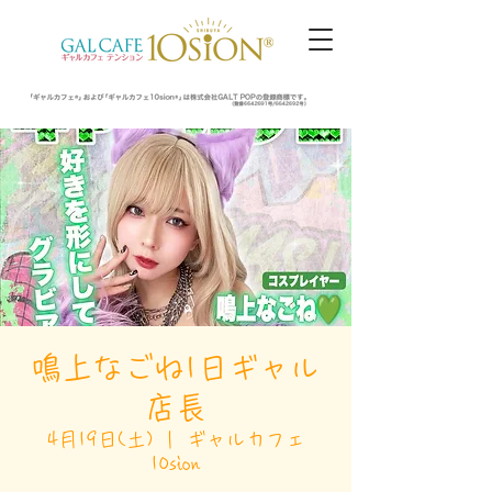
鳴上なごね1日ギャル
店長
4月19日(土)
  |  
ギャルカフェ
10sion