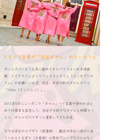
​スタッフ全員が「渋谷ギャル」のコンカフェ
ガールズバーより元気に飲めてキャバクラよりお手頃価
格、メイドカフェよりリアルでコンカフェ（コンセプトカ
フェ）の老舗といえば、渋谷・宇田川町のギャルカフェ
「10sion（テンション）」。
2012年5月にニッポンで「ギャル」って言葉が使われはじ
めて50周年を記念して、渋谷が大好きなギャルと仲間でつ
くり、ギャルだけでずっと運営してきたお店。
今では渋谷のマブダチ（常連様）、観光や渋谷に遊びに来
てくれるトモダチ（お客様）は男性グループだけじゃなく