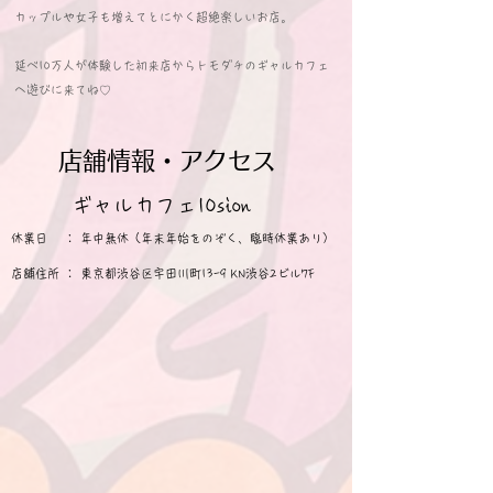
カップルや女子も増えてとにかく超絶楽しいお店。
延べ10万人が体験した初来店からトモダチのギャルカフェ
へ​遊びに来てね♡
​店舗情報・アクセス
​ギャルカフェ10sion
休業日 ： 年中無休（年末年始をのぞく、臨時休業あり）
店舗住所 ： 東京都渋谷区宇田川町13-9 KN渋谷2ビル7F