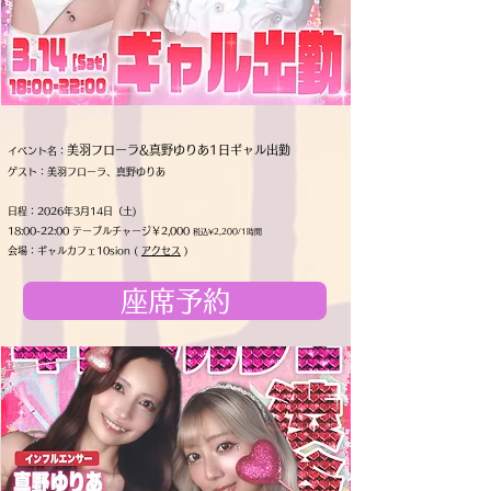
美羽フローラ&真野ゆりあ1日ギャル出勤
イベント名：
ゲスト：美羽フローラ、真野ゆりあ
​日程：2026年3月14日（土)
18:00-22:00 テーブルチャージ￥2,000
税込¥2,200/1時間
会場：ギャルカフェ10sion (
アクセス
)
座席予約